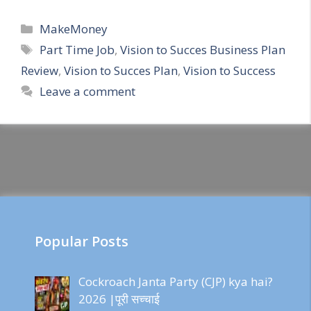
Categories
MakeMoney
Tags
Part Time Job
,
Vision to Succes Business Plan
Review
,
Vision to Succes Plan
,
Vision to Success
Leave a comment
Popular Posts
Cockroach Janta Party (CJP) kya hai?
2026 |पूरी सच्चाई