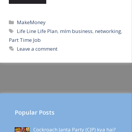
Categories
MakeMoney
Tags
Life Line Life Plan
,
mlm business
,
networking
,
Part Time Job
Leave a comment
Popular Posts
Cockroach Janta Party (CJP) kya hai?