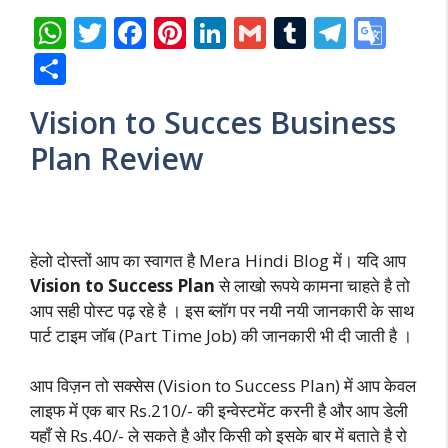
W
T
F
Pi
Li
G
T
T
G
h
w
ac
nt
n
m
u
el
o
S
at
itt
e
er
k
ai
m
e
o
h
Vision to Succes Business
s
er
b
e
e
l
bl
gr
gl
ar
Plan Review
A
o
st
dI
r
a
e
e
p
o
n
m
Tr
p
k
a
n
हेलो दोस्तों आप का स्वागत है Mera Hindi Blog में। यदि आप
sl
Vision to Success Plan
से लाखो रूपये कामना चाहते है तो
आप सही पोस्ट पढ़ रहे है । इस ब्लॉग पर नयी नयी जानकारी के साथ
at
पार्ट टाइम जॉब (Part Time Job) की जानकारी भी दी जाती है ।
e
आप विज़न तो सक्सेस (Vision to Success Plan) में आप केवल
लाइफ में एक बार Rs.210/- की इन्वेस्टमेंट करनी है और आप डेली
यहाँ से Rs.40/- ले सकते है और किसी को इसके बार में बताते है रो