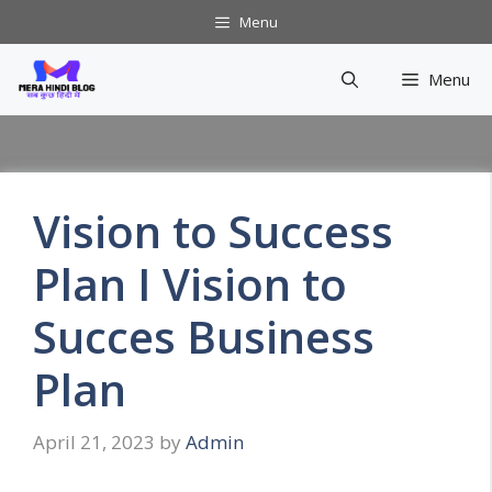
Skip
Menu
to
content
Menu
Vision to Success
Plan I Vision to
Succes Business
Plan
April 21, 2023
by
Admin