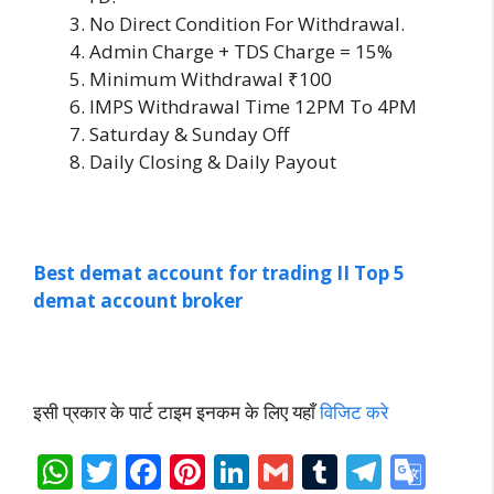
No Direct Condition For Withdrawal.
Admin Charge + TDS Charge = 15%
Minimum Withdrawal ₹100
IMPS Withdrawal Time 12PM To 4PM
Saturday & Sunday Off
Daily Closing & Daily Payout
Best demat account for trading II Top 5
demat account broker
इसी प्रकार के पार्ट टाइम इनकम के लिए यहाँ
विजिट करे
W
T
F
Pi
Li
G
T
T
G