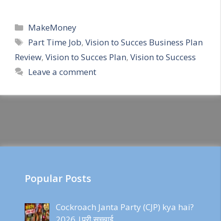
Categories
MakeMoney
Tags
Part Time Job
,
Vision to Succes Business Plan
Review
,
Vision to Succes Plan
,
Vision to Success
Leave a comment
Popular Posts
Cockroach Janta Party (CJP) kya hai?
2026 |पूरी सच्चाई