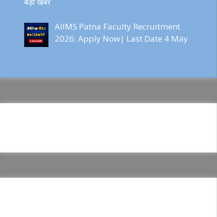
बड़ी खबर
AIIMS Patna Faculty Recruitment
2026: Apply Now| Last Date 4 May