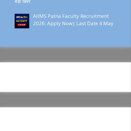
बड़ी खबर
AIIMS Patna Faculty Recruitment
2026: Apply Now| Last Date 4 May