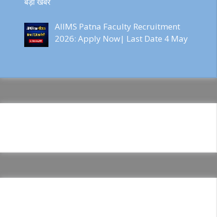
बड़ी खबर
AIIMS Patna Faculty Recruitment
2026: Apply Now| Last Date 4 May