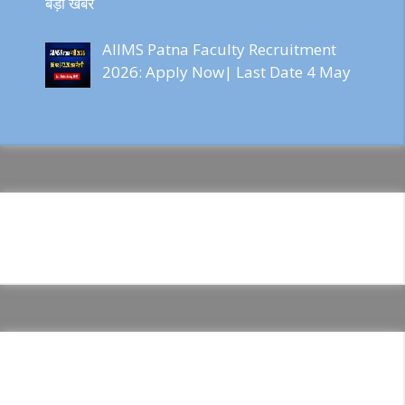
बड़ी खबर
AIIMS Patna Faculty Recruitment
2026: Apply Now| Last Date 4 May