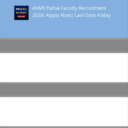
AIIMS Patna Faculty Recruitment
2026: Apply Now| Last Date 4 May