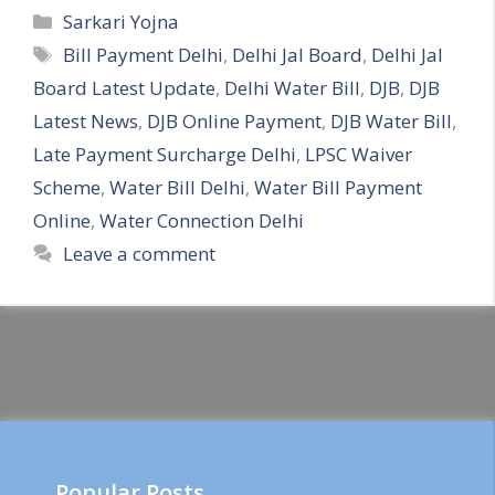
Categories
Sarkari Yojna
Tags
Bill Payment Delhi
,
Delhi Jal Board
,
Delhi Jal
Board Latest Update
,
Delhi Water Bill
,
DJB
,
DJB
Latest News
,
DJB Online Payment
,
DJB Water Bill
,
Late Payment Surcharge Delhi
,
LPSC Waiver
Scheme
,
Water Bill Delhi
,
Water Bill Payment
Online
,
Water Connection Delhi
Leave a comment
Popular Posts