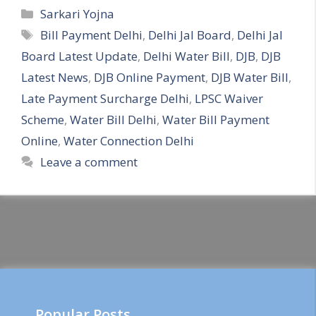
Categories
Sarkari Yojna
Tags
Bill Payment Delhi
,
Delhi Jal Board
,
Delhi Jal
Board Latest Update
,
Delhi Water Bill
,
DJB
,
DJB
Latest News
,
DJB Online Payment
,
DJB Water Bill
,
Late Payment Surcharge Delhi
,
LPSC Waiver
Scheme
,
Water Bill Delhi
,
Water Bill Payment
Online
,
Water Connection Delhi
Leave a comment
Popular Posts