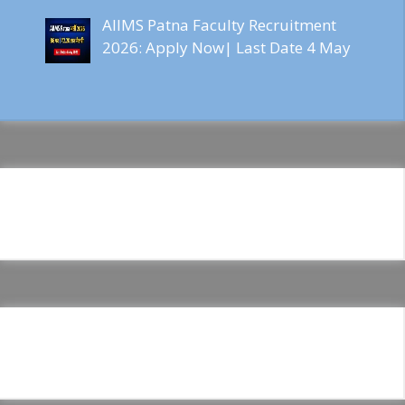
AIIMS Patna Faculty Recruitment
2026: Apply Now| Last Date 4 May