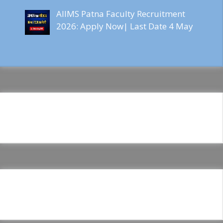
AIIMS Patna Faculty Recruitment
2026: Apply Now| Last Date 4 May