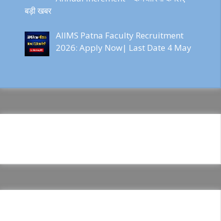
बड़ी खबर
AIIMS Patna Faculty Recruitment
2026: Apply Now| Last Date 4 May