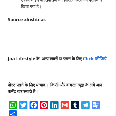
किया गया है।
Source :drishtiias
Click कीजिये
Jaa Lifestyle के अन्य खबरों या प्लान के लिए
पोस्ट पढ़ने के लिए धन्याद। किसी और वायरल न्यूज़ के लये आप
कमेंट कर सकते है।
W
T
F
Pi
Li
G
T
T
G
h
w
ac
nt
n
m
u
el
o
S