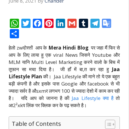
June 8, 2021
by
Chander
W
T
F
Pi
Li
G
T
T
G
h
w
ac
nt
n
m
u
el
o
S
at
itt
e
er
k
ai
m
e
o
h
हेलो zwदोस्तों आप के
Mera Hindi Blog
पर जहा मैं फिर से
s
er
b
e
e
l
bl
gr
gl
ar
आप के लिए लाया हु एक viral News जिसने Youtube और
A
o
st
dI
r
a
e
e
MLM यानि Multi Level Marketing करने वालो के बिच में
p
o
n
m
Tr
तूफान सा मचा दिया है। जी हाँ में बा,त कर रहा हु
Jaa
p
k
a
Lifestyle Plan
की। Jaa Lifestyle की माने तो ये एक बहुत
बड़ी कंपनी है और इसके पास Google और facebook से भी
n
ज्यादा सर्वर है औsxmर लगभग 100 से ज्यादा देशो में काम कर रही
sl
है। यदि आप को जानना है की
Jaa Lifestyle क्या है
तो
at
आ2²xkप लिंक पर क्लिक कर के पढ़ सकते है।
e
Table of Contents