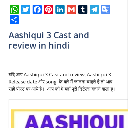
W
T
F
Pi
Li
G
T
T
G
h
w
ac
nt
n
m
u
el
o
S
at
itt
e
er
k
ai
m
e
o
h
Aashiqui 3 Cast and
s
er
b
e
e
l
bl
gr
gl
ar
review in hindi
A
o
st
dI
r
a
e
e
p
o
n
m
Tr
p
k
a
n
यदि आप Aashiqui 3 Cast and review, Aashiqui 3
sl
Release date और song के बारे में जानना चाहते है तो आप
सही पोस्ट पर आये है। आप को में यहाँ पूरी डिटेल्स बताने वाला हु।
at
e