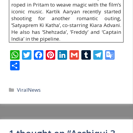
roped in Pritam to weave magic with the film’s
iconic music. Kartik Aaryan recently started
shooting for another romantic outing,
‘Satyaprem Ki Katha’, co-starring Kiara Advani.
He also has ‘Shehzada’, ‘Freddy’ and ‘Captain
India’ in the pipeline.
W
T
F
Pi
Li
G
T
T
G
h
w
ac
nt
n
m
u
el
o
S
at
itt
e
er
k
ai
m
e
o
h
s
er
b
e
e
l
bl
gr
gl
ar
Categories
A
o
st
dI
r
a
e
ViralNews
e
p
o
n
m
Tr
p
k
a
n
sl