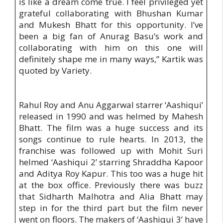
is like a dream come true. I feel privileged yet
grateful collaborating with Bhushan Kumar
and Mukesh Bhatt for this opportunity. I’ve
been a big fan of Anurag Basu’s work and
collaborating with him on this one will
definitely shape me in many ways,” Kartik was
quoted by Variety.
Rahul Roy and Anu Aggarwal starrer ‘Aashiqui’
released in 1990 and was helmed by Mahesh
Bhatt. The film was a huge success and its
songs continue to rule hearts. In 2013, the
franchise was followed up with Mohit Suri
helmed ‘Aashiqui 2’ starring Shraddha Kapoor
and Aditya Roy Kapur. This too was a huge hit
at the box office. Previously there was buzz
that Sidharth Malhotra and Alia Bhatt may
step in for the third part but the film never
went on floors. The makers of ‘Aashiqui 3’ have