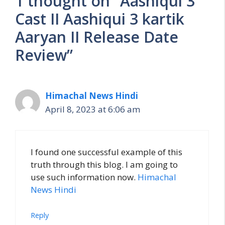
1 thought on “Aashiqui 3
at
Cast II Aashiqui 3 kartik
e
Aaryan II Release Date
Review”
Himachal News Hindi
April 8, 2023 at 6:06 am
I found one successful example of this
truth through this blog. I am going to
use such information now.
Himachal
News Hindi
Reply