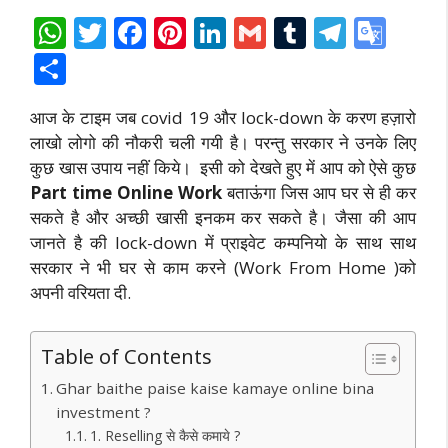
W
T
F
Pi
Li
G
T
T
G
h
w
ac
nt
n
m
u
el
o
S
at
itt
e
er
k
ai
m
e
o
h
आज के टाइम जब covid 19 और lock-down के करण हज़ारो
s
er
b
e
e
l
bl
gr
gl
ar
लाखो लोगो की नौकरी चली गयी है। परन्तु सरकार ने उनके लिए
A
o
st
dI
r
a
e
e
कुछ खास उपाय नहीं किये। इसी को देखते हुए में आप को ऐसे कुछ
p
o
n
m
Tr
Part time Online Work
बताऊंगा जिस आप घर से ही कर
p
k
a
सकते है और अच्छी खासी इनकम कर सकते है। जैसा की आप
जानते है की lock-down में प्राइवेट कम्पनियो के साथ साथ
n
सरकार ने भी घर से काम करने (Work From Home )को
sl
अपनी वरियता दी.
at
e
Table of Contents
Ghar baithe paise kaise kamaye online bina
investment ?
1. Reselling से कैसे कमाये ?