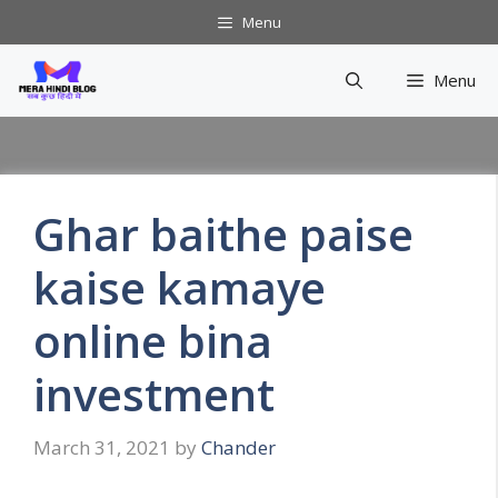
Skip
Menu
to
content
Menu
Ghar baithe paise
kaise kamaye
online bina
investment
March 31, 2021
by
Chander