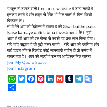
ये बहुत ही ट्रस्ट वाली freelance website है जाहा लाखो में
इनकम करते है और टाइम से पेमेंट भी मिल जाती है बिना किसी
दिक्कत के।
तो ये मेने आप की डिटेल्स में बताया है की Ghar baithe paise
kaise kamaye online bina investment के। मुझे
आशा है की आप को इस पोस्ट से काफी हद तक लाभ मिला होगा।
यदि कोइ सुझाव हो तो मुझे जरूर बताये। यदि आप को ब्लॉग्गिंग और
पार्ट टाइम जॉब से रिलेटेड कोई जानकारी चाहिए हो तो कमेंट में
जरूर बता दे। आप को जल्दी हे उस पर आर्टिकल मिल जायेगा।
Join My Quora Space
Join Instagram
W
T
F
Pi
Li
G
T
T
G
h
w
ac
nt
n
m
u
el
o
S
at
itt
e
er
k
ai
m
e
o
h
s
er
b
e
e
l
bl
gr
gl
ar
Categories