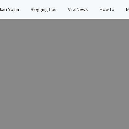
kari Yojna
BloggingTips
ViralNews
HowTo
M