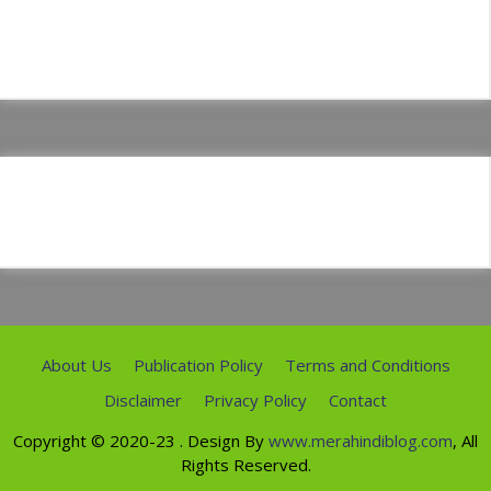
About Us
Publication Policy
Terms and Conditions
Disclaimer
Privacy Policy
Contact
Copyright ©
2020-23
. Design By
www.merahindiblog.com
, All
Rights Reserved.