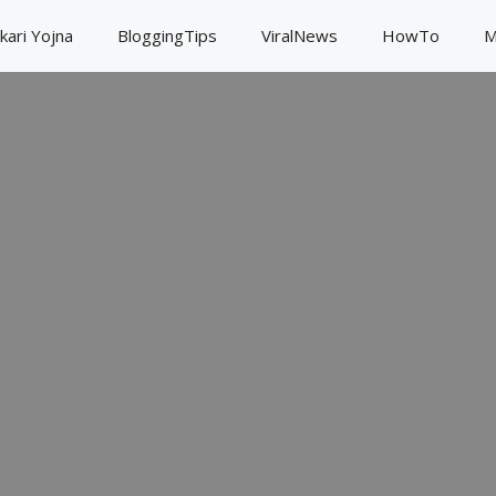
kari Yojna
BloggingTips
ViralNews
HowTo
M