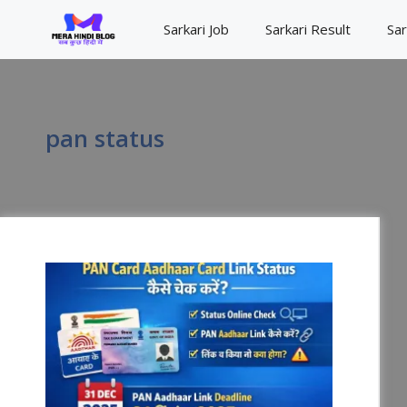
Skip
Sarkari Job
Sarkari Result
Sar
to
content
pan status