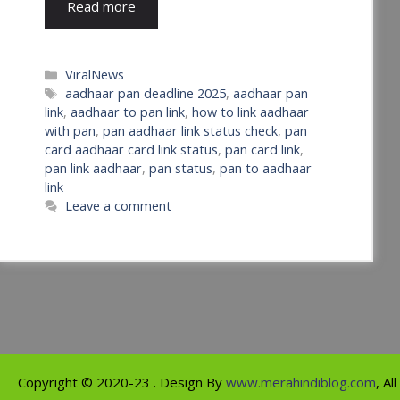
Read more
Categories
ViralNews
Tags
aadhaar pan deadline 2025
,
aadhaar pan
link
,
aadhaar to pan link
,
how to link aadhaar
with pan
,
pan aadhaar link status check
,
pan
card aadhaar card link status
,
pan card link
,
pan link aadhaar
,
pan status
,
pan to aadhaar
link
Leave a comment
Copyright ©
2020-23
. Design By
www.merahindiblog.com
, Al