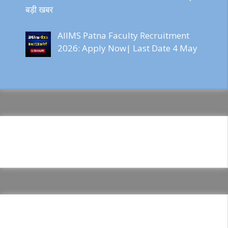
बड़ी खबर
AIIMS Patna Faculty Recruitment
2026: Apply Now| Last Date 4 May