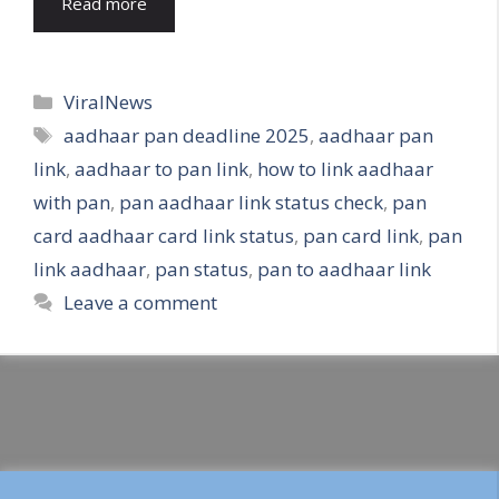
Read more
Categories
ViralNews
Tags
aadhaar pan deadline 2025
,
aadhaar pan
link
,
aadhaar to pan link
,
how to link aadhaar
with pan
,
pan aadhaar link status check
,
pan
card aadhaar card link status
,
pan card link
,
pan
link aadhaar
,
pan status
,
pan to aadhaar link
Leave a comment