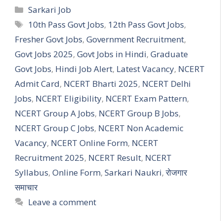
Categories
Sarkari Job
Tags
10th Pass Govt Jobs
,
12th Pass Govt Jobs
,
Fresher Govt Jobs
,
Government Recruitment
,
Govt Jobs 2025
,
Govt Jobs in Hindi
,
Graduate
Govt Jobs
,
Hindi Job Alert
,
Latest Vacancy
,
NCERT
Admit Card
,
NCERT Bharti 2025
,
NCERT Delhi
Jobs
,
NCERT Eligibility
,
NCERT Exam Pattern
,
NCERT Group A Jobs
,
NCERT Group B Jobs
,
NCERT Group C Jobs
,
NCERT Non Academic
Vacancy
,
NCERT Online Form
,
NCERT
Recruitment 2025
,
NCERT Result
,
NCERT
Syllabus
,
Online Form
,
Sarkari Naukri
,
रोजगार
समाचार
Leave a comment