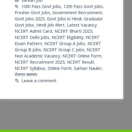
Sarkari Job
Tags
10th Pass Govt Jobs
,
12th Pass Govt Jobs
,
Fresher Govt Jobs
,
Government Recruitment
,
Govt Jobs 2025
,
Govt Jobs in Hindi
,
Graduate
Govt Jobs
,
Hindi Job Alert
,
Latest Vacancy
,
NCERT Admit Card
,
NCERT Bharti 2025
,
NCERT Delhi Jobs
,
NCERT Eligibility
,
NCERT
Exam Pattern
,
NCERT Group A Jobs
,
NCERT
Group B Jobs
,
NCERT Group C Jobs
,
NCERT
Non Academic Vacancy
,
NCERT Online Form
,
NCERT Recruitment 2025
,
NCERT Result
,
NCERT Syllabus
,
Online Form
,
Sarkari Naukri
,
रोजगार समाचार
Leave a comment