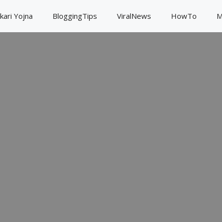
kari Yojna
BloggingTips
ViralNews
HowTo
M