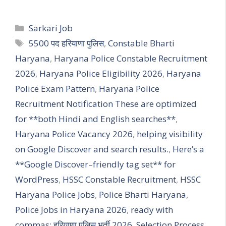
Categories
Sarkari Job
Tags
5500 पद हरियाणा पुलिस
,
Constable Bharti
Haryana
,
Haryana Police Constable Recruitment
2026
,
Haryana Police Eligibility 2026
,
Haryana
Police Exam Pattern
,
Haryana Police
Recruitment Notification These are optimized
for **both Hindi and English searches**
,
Haryana Police Vacancy 2026
,
helping visibility
on Google Discover and search results.
,
Here’s a
**Google Discover–friendly tag set** for
WordPress
,
HSSC Constable Recruitment
,
HSSC
Haryana Police Jobs
,
Police Bharti Haryana
,
Police Jobs in Haryana 2026
,
ready with
commas: हरियाणा पुलिस भर्ती 2026
,
Selection Process