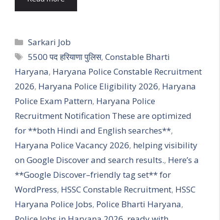
Categories
Sarkari Job
Tags
5500 पद हरियाणा पुलिस
,
Constable Bharti
Haryana
,
Haryana Police Constable Recruitment
2026
,
Haryana Police Eligibility 2026
,
Haryana
Police Exam Pattern
,
Haryana Police
Recruitment Notification These are optimized
for **both Hindi and English searches**
,
Haryana Police Vacancy 2026
,
helping visibility
on Google Discover and search results.
,
Here’s a
**Google Discover–friendly tag set** for
WordPress
,
HSSC Constable Recruitment
,
HSSC
Haryana Police Jobs
,
Police Bharti Haryana
,
Police Jobs in Haryana 2026
,
ready with