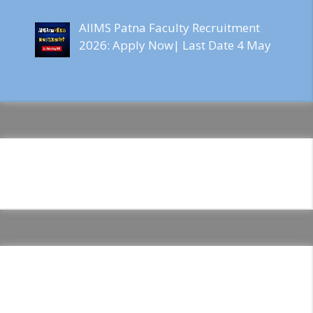
AIIMS Patna Faculty Recruitment
2026: Apply Now| Last Date 4 May