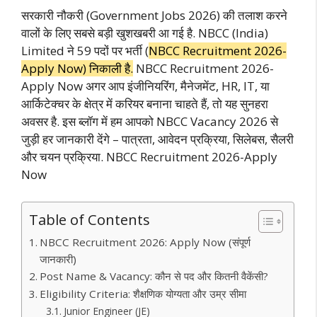
at
itt
e
er
k
ai
m
e
o
h
सरकारी नौकरी (Government Jobs 2026) की तलाश करने
s
er
b
e
e
l
bl
gr
gl
ar
वालों के लिए सबसे बड़ी खुशखबरी आ गई है. NBCC (India)
A
o
st
dI
r
a
e
e
Limited ने 59 पदों पर भर्ती (
NBCC Recruitment 2026-
p
o
n
m
Tr
Apply Now) निकाली है.
NBCC Recruitment 2026-
p
k
a
Apply Now अगर आप इंजीनियरिंग, मैनेजमेंट, HR, IT, या
आर्किटेक्चर के क्षेत्र में करियर बनाना चाहते हैं, तो यह सुनहरा
n
अवसर है. इस ब्लॉग में हम आपको NBCC Vacancy 2026 से
sl
जुड़ी हर जानकारी देंगे – पात्रता, आवेदन प्रक्रिया, सिलेबस, सैलरी
at
और चयन प्रक्रिया. NBCC Recruitment 2026-Apply
Now
e
Table of Contents
NBCC Recruitment 2026: Apply Now (संपूर्ण
जानकारी)
Post Name & Vacancy: कौन से पद और कितनी वैकेंसी?
Eligibility Criteria: शैक्षणिक योग्यता और उम्र सीमा
Junior Engineer (JE)