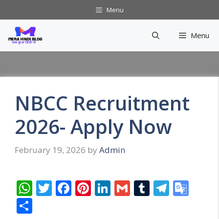
Skip
Menu
to
content
Menu
NBCC Recruitment
2026- Apply Now
February 19, 2026
by
Admin
W
T
F
Pi
Li
G
T
T
G
h
w
ac
nt
n
m
u
el
o
S