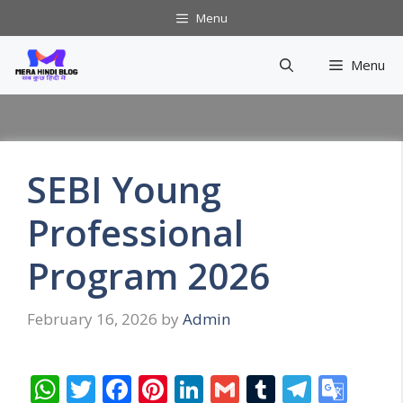
Skip
Menu
to
content
Menu
SEBI Young
Professional
Program 2026
February 16, 2026
by
Admin
W
T
F
Pi
Li
G
T
T
G