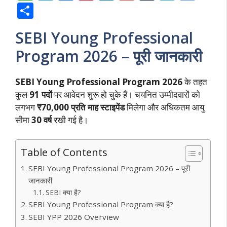
h
w
ac
nt
n
m
u
el
o
S
at
itt
e
er
k
ai
m
e
o
h
SEBI Young Professional
s
er
b
e
e
l
bl
gr
gl
ar
Program 2026 – पूरी जानकारी
A
o
st
dI
r
a
e
e
p
o
n
m
Tr
SEBI Young Professional Program 2026
के तहत
p
k
a
कुल
91 पदों
पर आवेदन शुरू हो चुके हैं। चयनित उम्मीदवारों को
n
लगभग
₹70,000 प्रति माह स्टाइपेंड
मिलेगा और अधिकतम आयु
sl
सीमा
30 वर्ष
रखी गई है।
at
e
Table of Contents
SEBI Young Professional Program 2026 – पूरी
जानकारी
SEBI क्या है?
SEBI Young Professional Program क्या है?
SEBI YPP 2026 Overview