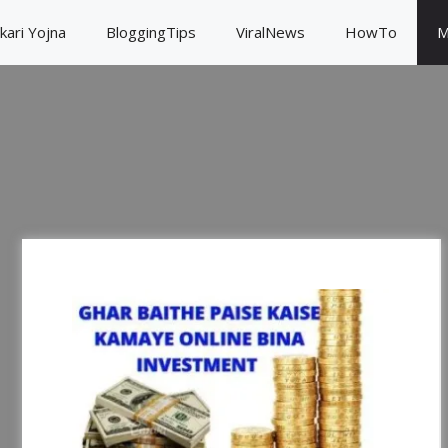
kari Yojna
BloggingTips
ViralNews
HowTo
M