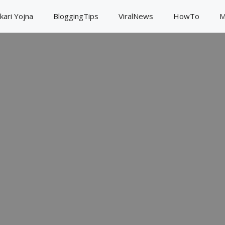
kari Yojna
BloggingTips
ViralNews
HowTo
M