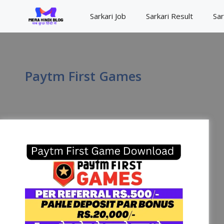
Skip
Sarkari Job
Sarkari Result
Sar
to
content
Paytm First Games