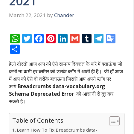
2021
March 22, 2021
by
Chander
W
T
F
Pi
Li
G
T
T
G
h
w
ac
nt
n
m
u
el
o
S
at
itt
e
er
k
ai
m
e
o
h
हेलो दोस्तों आज आप को ऐसे सामन्य दिक्कत के बारे में बताऊंगा जो
s
er
b
e
e
l
bl
gr
gl
ar
कभी ना कभी हर ब्लॉगर को उसके ब्लॉग में आती ही है। जी हाँ आज
A
o
st
dI
r
a
e
e
में आप को ऐसे दो तरीके बताऊंगा जिससे आप अपने ब्लॉग पर
p
o
n
m
Tr
आये
Breadcrumbs data-vocabulary.org
p
k
a
Schema Deprecated Error
को आसानी से दूर कर
सकते है।
n
sl
Table of Contents
at
Learn How To Fix Breadcrumbs data-