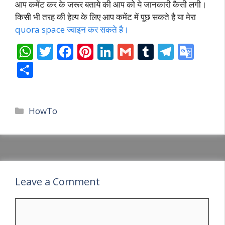
आप कमेंट कर के जरूर बताये की आप को ये जानकारी कैसी लगी।
किसी भी तरह की हेल्प के लिए आप कमेंट में पूछ सकते है या मेरा
quora space ज्वाइन कर सकते है।
W
T
F
Pi
Li
G
T
T
G
h
w
ac
nt
n
m
u
el
o
S
at
itt
e
er
k
ai
m
e
o
h
s
er
b
e
e
l
bl
gr
gl
ar
Categories
A
o
st
dI
r
a
e
HowTo
e
p
o
n
m
Tr
p
k
a
n
sl
Leave a Comment
at
Comment
e