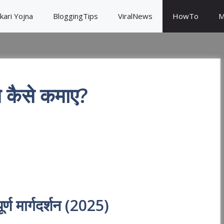
kari Yojna
BloggingTips
ViralNews
HowTo
M
 कैसे कमाए?
S
h
ar
e
्ण मार्गदर्शन (2025)