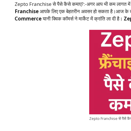
p
o
n
m
Tr
Zepto Franchise से पैसे कैसे कमाए?:-अगर आप भी कम लागत में ए
Franchise
आपके लिए एक बेहतरीन अवसर हो सकता है।आज के दौर मे
p
k
a
Commerce
यानी क्विक कॉमर्स ने मार्केट में क्रांति ला दी है।
Ze
n
sl
at
e
Zepto Franchise से पैसे कै