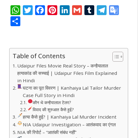
W
T
F
Pi
Li
G
T
T
G
h
w
ac
nt
n
m
u
el
o
S
at
itt
e
er
k
ai
m
e
o
h
s
er
b
e
e
l
bl
gr
gl
ar
A
o
st
dI
r
a
e
e
Table of Contents
p
o
n
m
Tr
Udaipur Files Movie Real Story – कन्हैयालाल
p
k
a
हत्याकांड की सच्चाई | Udaipur Files Film Explained
n
in Hindi
sl
घटना का पूरा विवरण | Kanhaiya Lal Tailor Murder
Case Full Story in Hindi
at
कौन थे कन्हैयालाल टेलर?
e
विवाद की शुरुआत कैसे हुई?
हत्या कैसे हुई? | Kanhaiya Lal Murder Incident
NIA Udaipur Investigation – आतंकवाद का एंगल
NIA की रिपोर्ट – “आतंकी संबंध नहीं”