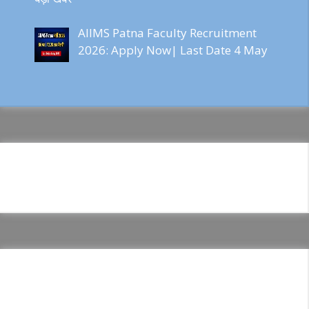
AIIMS Patna Faculty Recruitment
2026: Apply Now| Last Date 4 May