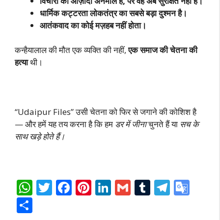
विचारों की आज़ादी अनमोल है, पर वह अब सुरक्षित नहीं है।
धार्मिक कट्टरता लोकतंत्र का सबसे बड़ा दुश्मन है।
आतंकवाद का कोई मज़हब नहीं होता।
कन्हैयालाल की मौत एक व्यक्ति की नहीं,
एक समाज की चेतना की
हत्या
थी।
“Udaipur Files” उसी चेतना को फिर से जगाने की कोशिश है
— और हमें यह तय करना है कि हम
डर में जीना
चुनते हैं या
सच के
साथ खड़े होते हैं।
W
T
F
Pi
Li
G
T
T
G
h
w
ac
nt
n
m
u
el
o
S
at
itt
e
er
k
ai
m
e
o