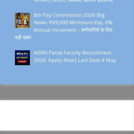
8th Pay Commission 2026-Big
News: ₹69,000 Minimum Pay, 6%
Annual Increment – कर्मचारियों के लिए
बड़ी खबर
AIIMS Patna Faculty Recruitment
2026: Apply Now| Last Date 4 May