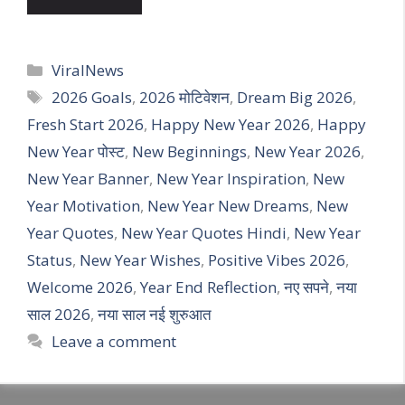
Categories
ViralNews
Tags
2026 Goals
,
2026 मोटिवेशन
,
Dream Big 2026
,
Fresh Start 2026
,
Happy New Year 2026
,
Happy
New Year पोस्ट
,
New Beginnings
,
New Year 2026
,
New Year Banner
,
New Year Inspiration
,
New
Year Motivation
,
New Year New Dreams
,
New
Year Quotes
,
New Year Quotes Hindi
,
New Year
Status
,
New Year Wishes
,
Positive Vibes 2026
,
Welcome 2026
,
Year End Reflection
,
नए सपने
,
नया
साल 2026
,
नया साल नई शुरुआत
Leave a comment