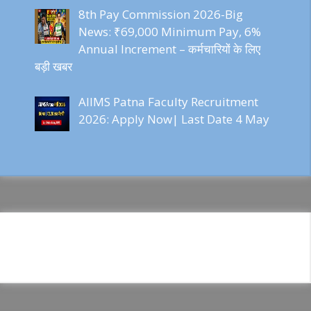
8th Pay Commission 2026-Big
News: ₹69,000 Minimum Pay, 6%
Annual Increment – कर्मचारियों के लिए
बड़ी खबर
AIIMS Patna Faculty Recruitment
2026: Apply Now| Last Date 4 May