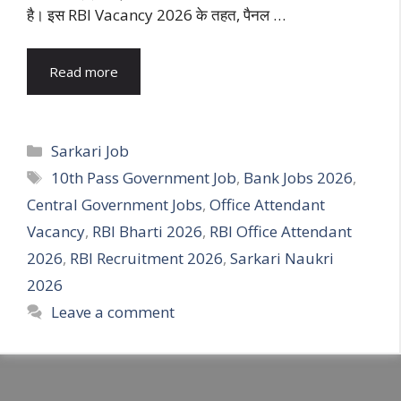
है। इस RBI Vacancy 2026 के तहत, पैनल …
Read more
Categories
Sarkari Job
Tags
10th Pass Government Job
,
Bank Jobs 2026
,
Central Government Jobs
,
Office Attendant
Vacancy
,
RBI Bharti 2026
,
RBI Office Attendant
2026
,
RBI Recruitment 2026
,
Sarkari Naukri
2026
Leave a comment