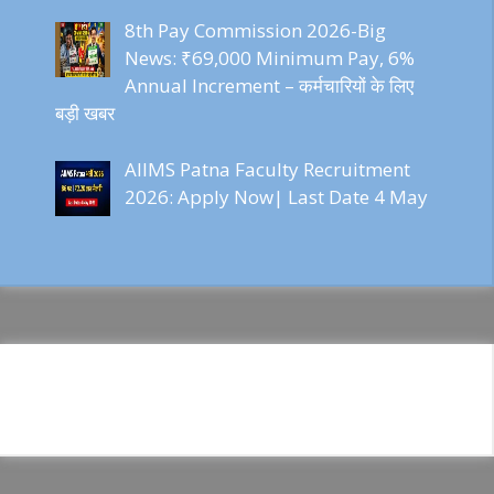
8th Pay Commission 2026-Big
News: ₹69,000 Minimum Pay, 6%
Annual Increment – कर्मचारियों के लिए
बड़ी खबर
AIIMS Patna Faculty Recruitment
2026: Apply Now| Last Date 4 May