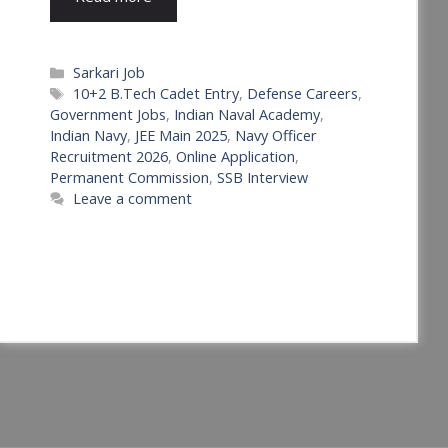
Categories
Sarkari Job
Tags
10+2 B.Tech Cadet Entry
,
Defense Careers
,
Government Jobs
,
Indian Naval Academy
,
Indian Navy
,
JEE Main 2025
,
Navy Officer
Recruitment 2026
,
Online Application
,
Permanent Commission
,
SSB Interview
Leave a comment