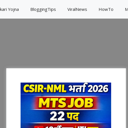
kari Yojna
BloggingTips
ViralNews
HowTo
M