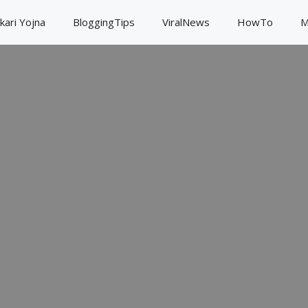
kari Yojna
BloggingTips
ViralNews
HowTo
M