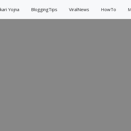
kari Yojna
BloggingTips
ViralNews
HowTo
M