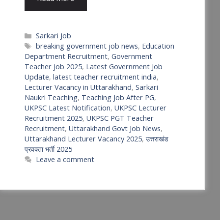
Categories
Sarkari Job
Tags
breaking government job news
,
Education
Department Recruitment
,
Government
Teacher Job 2025
,
Latest Government Job
Update
,
latest teacher recruitment india
,
Lecturer Vacancy in Uttarakhand
,
Sarkari
Naukri Teaching
,
Teaching Job After PG
,
UKPSC Latest Notification
,
UKPSC Lecturer
Recruitment 2025
,
UKPSC PGT Teacher
Recruitment
,
Uttarakhand Govt Job News
,
Uttarakhand Lecturer Vacancy 2025
,
उत्तराखंड
प्रवक्ता भर्ती 2025
Leave a comment