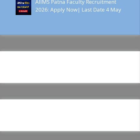
AIIMS Patna Faculty Recruitment
2026: Apply Now| Last Date 4 May