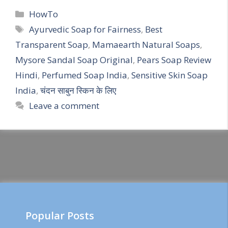
Categories
HowTo
Tags
Ayurvedic Soap for Fairness
,
Best
Transparent Soap
,
Mamaearth Natural Soaps
,
Mysore Sandal Soap Original
,
Pears Soap Review
Hindi
,
Perfumed Soap India
,
Sensitive Skin Soap
India
,
चंदन साबुन स्किन के लिए
Leave a comment
Popular Posts