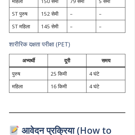
महिला
150 सेमी
79 सेमी
5 सेमी
ST पुरुष
152 सेमी
–
–
ST महिला
145 सेमी
–
–
शारीरिक दक्षता परीक्षा (PET)
अभ्यर्थी
दूरी
समय
पुरुष
25 किमी
4 घंटे
महिला
16 किमी
4 घंटे
आवेदन प्रक्रिया (How to