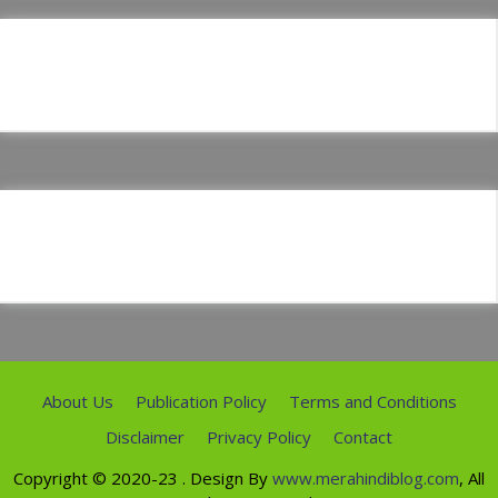
About Us
Publication Policy
Terms and Conditions
Disclaimer
Privacy Policy
Contact
Copyright ©
2020-23
. Design By
www.merahindiblog.com
, All