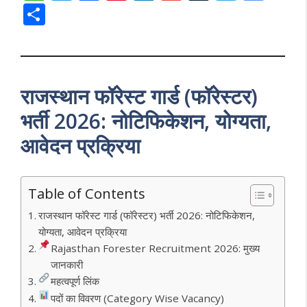
h
w
ac
nt
n
m
u
el
o
S
at
itt
e
er
k
ai
m
e
o
h
s
er
b
e
e
l
bl
gr
gl
ar
A
o
st
dI
r
a
e
e
राजस्थान फॉरेस्ट गार्ड (फॉरेस्टर)
p
o
n
m
Tr
p
k
a
भर्ती 2026: नोटिफिकेशन, योग्यता,
n
आवेदन प्रक्रिया
sl
at
Table of Contents
e
राजस्थान फॉरेस्ट गार्ड (फॉरेस्टर) भर्ती 2026: नोटिफिकेशन,
योग्यता, आवेदन प्रक्रिया
Rajasthan Forester Recruitment 2026: मुख्य
जानकारी
महत्वपूर्ण लिंक
पदों का विवरण (Category Wise Vacancy)