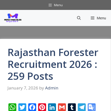
Skip
Menu
to
content
Menu
Rajasthan Forester
Recruitment 2026 :
259 Posts
January 7, 2026
by
Admin
W
T
F
Pi
Li
G
T
T
G