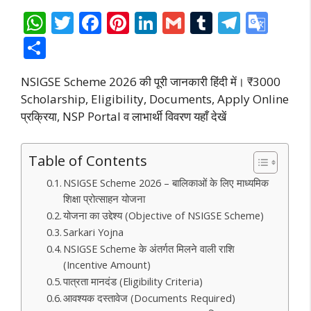
W
T
F
Pi
Li
G
T
T
G
h
w
ac
nt
n
m
u
el
o
S
at
itt
e
er
k
ai
m
e
o
h
NSIGSE Scheme 2026 की पूरी जानकारी हिंदी में। ₹3000
s
er
b
e
e
l
bl
gr
gl
ar
Scholarship, Eligibility, Documents, Apply Online
A
o
st
dI
r
a
e
e
प्रक्रिया, NSP Portal व लाभार्थी विवरण यहाँ देखें
p
o
n
m
Tr
p
k
a
Table of Contents
n
NSIGSE Scheme 2026 – बालिकाओं के लिए माध्यमिक
sl
शिक्षा प्रोत्साहन योजना
at
योजना का उद्देश्य (Objective of NSIGSE Scheme)
Sarkari Yojna
e
NSIGSE Scheme के अंतर्गत मिलने वाली राशि
(Incentive Amount)
पात्रता मानदंड (Eligibility Criteria)
आवश्यक दस्तावेज (Documents Required)