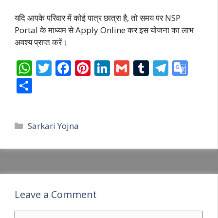
यदि आपके परिवार में कोई पात्र छात्रा है, तो समय पर NSP
Portal के माध्यम से Apply Online कर इस योजना का लाभ
अवश्य प्राप्त करें।
W
T
F
Pi
Li
G
T
T
G
h
w
ac
nt
n
m
u
el
o
S
at
itt
e
er
k
ai
m
e
o
h
s
er
b
e
e
l
bl
gr
gl
ar
Categories
A
o
st
dI
r
a
e
Sarkari Yojna
e
p
o
n
m
Tr
p
k
a
n
sl
Leave a Comment
at
Comment