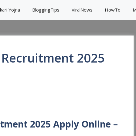
kari Yojna
BloggingTips
ViralNews
HowTo
M
r Recruitment 2025
S
h
itment 2025 Apply Online –
ar