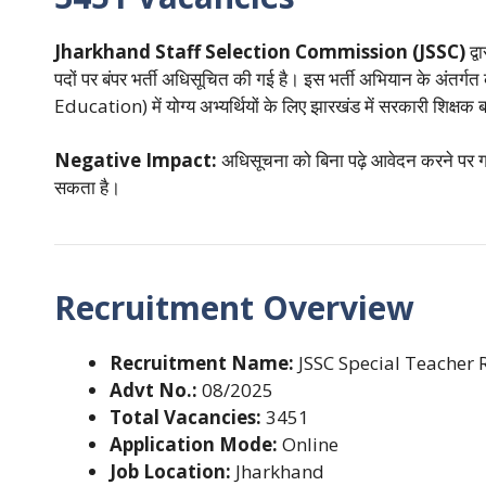
s
er
b
e
e
l
bl
gr
gl
A
o
st
dI
r
a
e
Jharkhand Staff Selection Commission (JSSC)
द्व
p
o
n
m
Tr
पदों पर बंपर भर्ती अधिसूचित की गई है। इस भर्ती अभियान के अंतर्ग
p
k
a
Education) में योग्य अभ्यर्थियों के लिए झारखंड में सरकारी शिक्षक
n
Negative Impact:
अधिसूचना को बिना पढ़े आवेदन करने पर गल
sl
सकता है।
at
e
Recruitment Overview
Recruitment Name:
JSSC Special Teacher 
Advt No.:
08/2025
Total Vacancies:
3451
Application Mode:
Online
Job Location:
Jharkhand