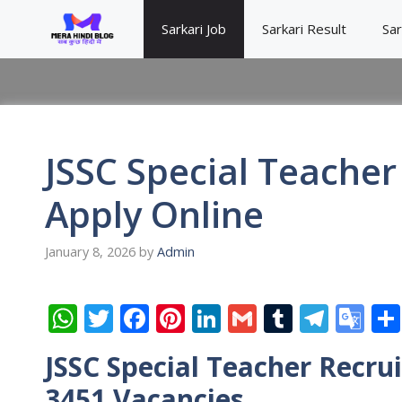
Skip
Sarkari Job
Sarkari Result
Sar
to
content
JSSC Special Teache
Apply Online
January 8, 2026
by
Admin
W
T
F
Pi
Li
G
T
T
G
h
w
ac
nt
n
m
u
el
o
JSSC Special Teacher Recru
at
itt
e
er
k
ai
m
e
o
3451 Vacancies