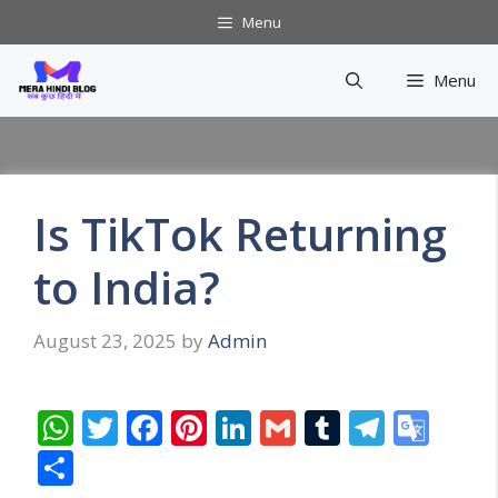
Skip
Menu
to
content
Menu
Is TikTok Returning
to India?
August 23, 2025
by
Admin
W
T
F
Pi
Li
G
T
T
G
h
w
ac
nt
n
m
u
el
o
S