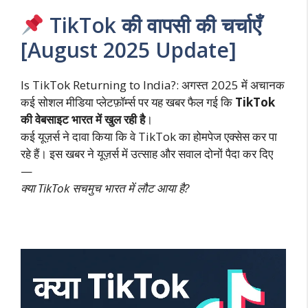
at
itt
e
er
k
ai
m
e
o
h
s
er
b
e
e
l
bl
gr
gl
ar
TikTok की वापसी की चर्चाएँ
A
o
st
dI
r
a
e
e
[August 2025 Update]
p
o
n
m
Tr
p
k
a
Is TikTok Returning to India?: अगस्त 2025 में अचानक
कई सोशल मीडिया प्लेटफ़ॉर्म्स पर यह खबर फैल गई कि
TikTok
n
की वेबसाइट भारत में खुल रही है
।
sl
कई यूज़र्स ने दावा किया कि वे TikTok का होमपेज एक्सेस कर पा
at
रहे हैं। इस खबर ने यूज़र्स में उत्साह और सवाल दोनों पैदा कर दिए
e
—
क्या TikTok सचमुच भारत में लौट आया है?