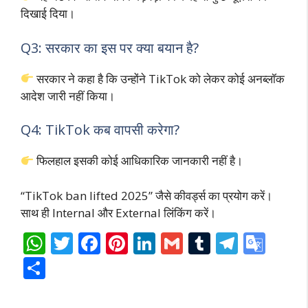
दिखाई दिया।
Q3: सरकार का इस पर क्या बयान है?
सरकार ने कहा है कि उन्होंने TikTok को लेकर कोई अनब्लॉक
आदेश जारी नहीं किया।
Q4: TikTok कब वापसी करेगा?
फिलहाल इसकी कोई आधिकारिक जानकारी नहीं है।
“TikTok ban lifted 2025” जैसे कीवर्ड्स का प्रयोग करें।
साथ ही Internal और External लिंकिंग करें।
W
T
F
Pi
Li
G
T
T
G
h
w
ac
nt
n
m
u
el
o
S
at
itt
e
er
k
ai
m
e
o
h