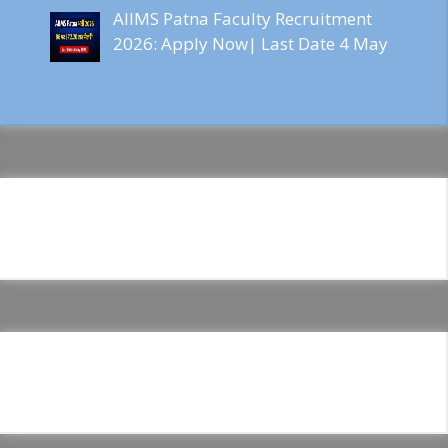
AIIMS Patna Faculty Recruitment
2026: Apply Now| Last Date 4 May