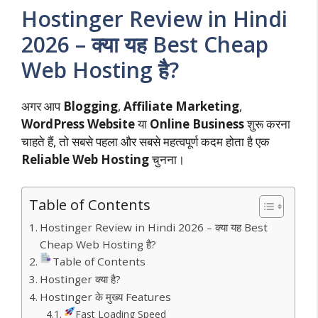
at
itt
e
er
k
ai
m
e
o
h
Hostinger Review in Hindi
s
er
b
e
e
l
bl
gr
gl
ar
2026 – क्या यह Best Cheap
A
o
st
dI
r
a
e
e
p
o
n
m
Tr
Web Hosting है?
p
k
a
अगर आप
Blogging
,
Affiliate Marketing
,
n
WordPress Website
या
Online Business
शुरू करना
sl
चाहते हैं, तो सबसे पहला और सबसे महत्वपूर्ण कदम होता है एक
at
Reliable Web Hosting
चुनना।
e
Table of Contents
Hostinger Review in Hindi 2026 – क्या यह Best
Cheap Web Hosting है?
Table of Contents
Hostinger क्या है?
Hostinger के मुख्य Features
Fast Loading Speed