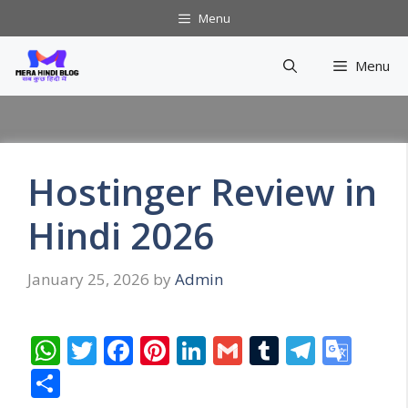
Skip
Menu
to
content
Menu
Hostinger Review in
Hindi 2026
January 25, 2026
by
Admin
W
T
F
Pi
Li
G
T
T
G
h
w
ac
nt
n
m
u
el
o
S