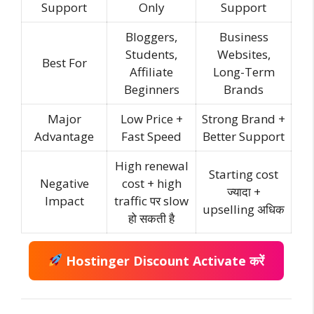
Support
Only
Support
Bloggers,
Business
Students,
Websites,
Best For
Affiliate
Long-Term
Beginners
Brands
Major
Low Price +
Strong Brand +
Advantage
Fast Speed
Better Support
High renewal
Starting cost
Negative
cost + high
ज्यादा +
Impact
traffic पर slow
upselling अधिक
हो सकती है
Hostinger Discount Activate करें