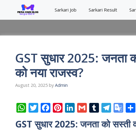
Skip
Sarkari Job
Sarkari Result
Sar
to
content
GST सुधार 2025: जनता को 
को नया राजस्व?
August 20, 2025
by
Admin
W
T
F
Pi
Li
G
T
T
G
h
w
ac
nt
n
m
u
el
o
GST सुधार 2025: जनता को सस्ती वस
at
itt
e
er
k
ai
m
e
o