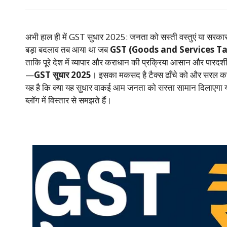
s
er
b
e
e
l
bl
gr
gl
A
o
st
dI
r
a
e
p
o
n
m
Tr
अभी हाल ही में GST सुधार 2025: जनता को सस्ती वस्तुएं या सरकार को
p
k
a
बड़ा बदलाव तब आया था जब
GST (Goods and Services Ta
n
ताकि पूरे देश में व्यापार और कराधान की प्रक्रिया आसान और पारद
—
GST सुधार 2025
। इसका मकसद है टैक्स ढाँचे को और सरल क
sl
यह है कि क्या यह सुधार वाकई आम जनता को सस्ता सामान दिलाएगा
at
ब्लॉग में विस्तार से समझते हैं।
e