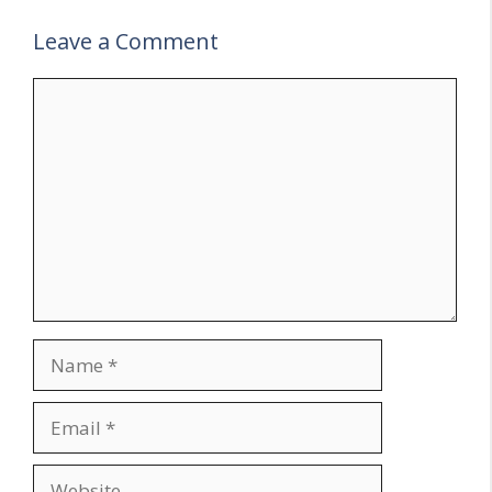
n
sl
Leave a Comment
at
Comment
e
Name
Email
Website