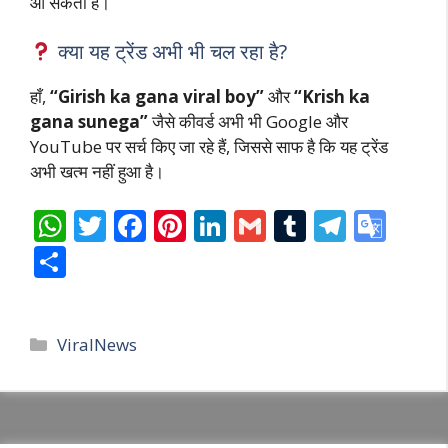
आ सकती हैं।
क्या यह ट्रेंड अभी भी चल रहा है?
हाँ,
“Girish ka gana viral boy”
और
“Krish ka
gana sunega”
जैसे कीवर्ड अभी भी Google और
YouTube पर सर्च किए जा रहे हैं, जिससे साफ है कि यह ट्रेंड
अभी खत्म नहीं हुआ है।
W
T
F
Pi
Li
G
T
T
G
h
w
ac
nt
n
m
u
el
o
S
at
itt
e
er
k
ai
m
e
o
h
s
er
b
e
e
l
bl
gr
gl
ar
Categories
A
o
st
dI
r
a
e
ViralNews
e
p
o
n
m
Tr
p
k
a