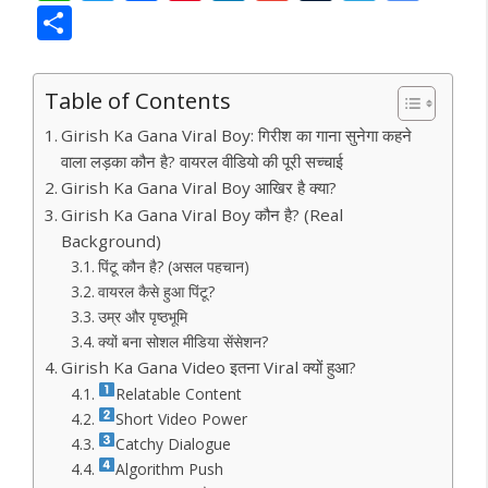
h
w
ac
nt
n
m
u
el
o
S
at
itt
e
er
k
ai
m
e
o
h
s
er
b
e
e
l
bl
gr
gl
ar
Table of Contents
A
o
st
dI
r
a
e
e
Girish Ka Gana Viral Boy: गिरीश का गाना सुनेगा कहने
p
o
n
m
Tr
वाला लड़का कौन है? वायरल वीडियो की पूरी सच्चाई
p
k
a
Girish Ka Gana Viral Boy आखिर है क्या?
Girish Ka Gana Viral Boy कौन है? (Real
n
Background)
sl
पिंटू कौन है? (असल पहचान)
at
वायरल कैसे हुआ पिंटू?
उम्र और पृष्ठभूमि
e
क्यों बना सोशल मीडिया सेंसेशन?
Girish Ka Gana Video इतना Viral क्यों हुआ?
Relatable Content
Short Video Power
Catchy Dialogue
Algorithm Push