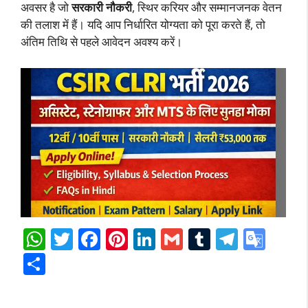
अवसर है जो
सरकारी नौकरी
, स्थिर करियर और सम्मानजनक वेतन
की तलाश में हैं। यदि आप निर्धारित योग्यता को पूरा करते हैं, तो
अंतिम तिथि से पहले आवेदन अवश्य करें।
W
T
F
Pi
Li
G
T
T
G
h
w
ac
nt
n
m
u
el
o
S
at
itt
e
er
k
ai
m
e
o
h
s
er
b
e
e
l
bl
gr
gl
ar