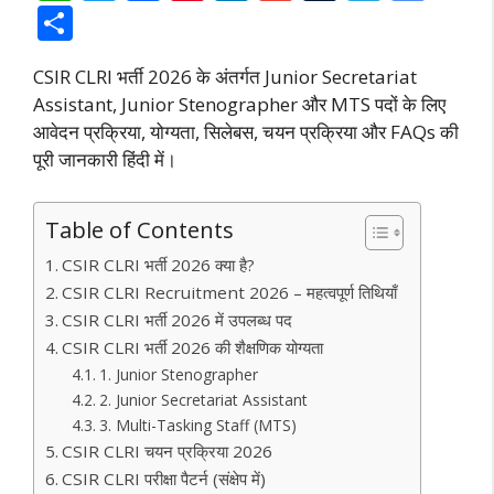
h
w
ac
nt
n
m
u
el
o
S
at
itt
e
er
k
ai
m
e
o
h
CSIR CLRI भर्ती 2026 के अंतर्गत Junior Secretariat
s
er
b
e
e
l
bl
gr
gl
ar
Assistant, Junior Stenographer और MTS पदों के लिए
A
o
st
dI
r
a
e
e
आवेदन प्रक्रिया, योग्यता, सिलेबस, चयन प्रक्रिया और FAQs की
p
o
n
m
Tr
पूरी जानकारी हिंदी में।
p
k
a
n
Table of Contents
sl
CSIR CLRI भर्ती 2026 क्या है?
at
CSIR CLRI Recruitment 2026 – महत्वपूर्ण तिथियाँ
CSIR CLRI भर्ती 2026 में उपलब्ध पद
e
CSIR CLRI भर्ती 2026 की शैक्षणिक योग्यता
1. Junior Stenographer
2. Junior Secretariat Assistant
3. Multi-Tasking Staff (MTS)
CSIR CLRI चयन प्रक्रिया 2026
CSIR CLRI परीक्षा पैटर्न (संक्षेप में)