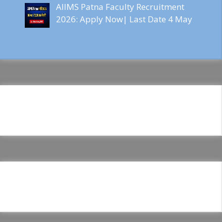
AIIMS Patna Faculty Recruitment
2026: Apply Now| Last Date 4 May