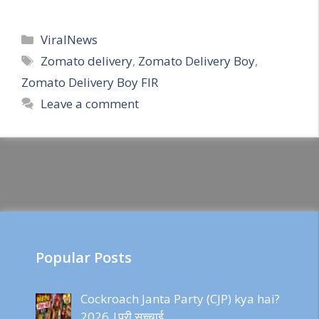
Categories
ViralNews
Tags
Zomato delivery
,
Zomato Delivery Boy
,
Zomato Delivery Boy FIR
Leave a comment
Popular Posts
Cockroach Janta Party (CJP) kya hai?
2026 |पूरी सच्चाई